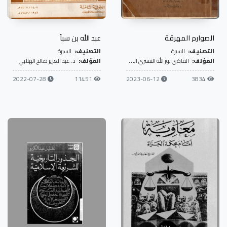
الصوارم المهرقة
عبد الله بن سبأ
التصنيف:
السيرة
التصنيف:
السيرة
المؤلف:
القاضي نور الله التستري الشهيد
المؤلف:
د. عبد العزيز صالح الهلابي
2022-07-28
11451
2023-06-12
3834