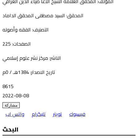
المؤلف:
المحقق العلامة الشيخ الأغا ضياء الدين العراقي
المحقق:
السيد مصطفى المحقق الداماد
التصنيف:
الفقه وأصوله
الصفحات:
225
الناشر:
مركز نشر علوم إسلامي
تاريخ الاصدار:
1384
هـ
/ 0
م
8615
2022-08-08
مشاركة
فيسبوك
تويتر
تليگرام
واتس اب
البحث