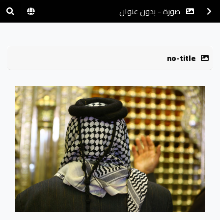
صورة - بدون عنوان
no-title