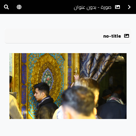
صورة - بدون عنوان
no-title