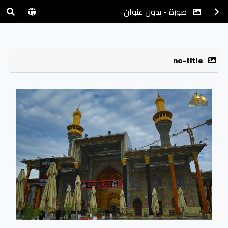
صورة - بدون عنوان
no-title