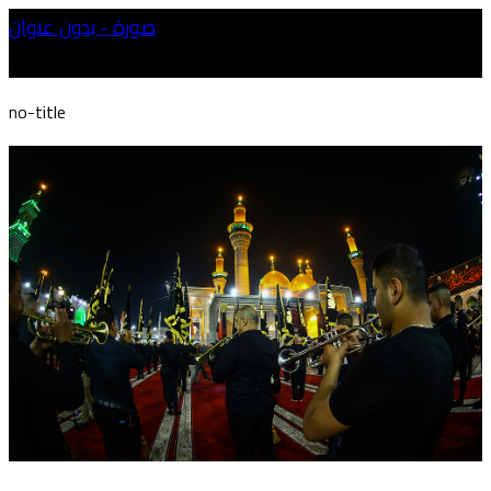
صورة - بدون عنوان
no-title