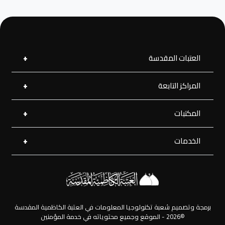
العتبات المقدسة
المراكز التابعة
العتبة العلوية المقدسة
العتبة الحسينية المقدسة
العتبة الرضوية المقدسة
المكتبات
مركز القرآن الكريم
العتبة العسكرية المقدسة
مركز إحياء التراث
العتبة العباسية المقدسة
الخدمات
المكتبة الإلكترونية
مركز جود الجوادين لللإغاثة
المكتبة الصوتية
زيارة بالإنابة
المكتبة الفديوية
المفقودات
المكتبة الصورية
الرحلات
برمجة وتصميم شعبة تكنولوجيا المعلومات في العتبة الكاظمية المقدسة
©2026 - الموقع وجميع محتوياته في خدمة المؤمنين