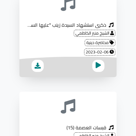
ذكرى استشهاد السيدة زينب "عليها السلام"
الشيخ منير الكاظمي
محاضرة دينية
2023-02-06
قبسات العصمة (15)
الشيخ منير الكاظمي