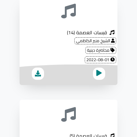
قبسات العصمة (14)
الشيخ منير الكاظمي
محاضرة دينية
2022-08-01
قبسات العصمة (5)