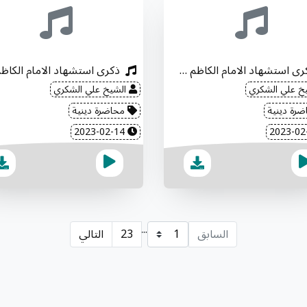
ذكرى استشهاد الامام الكاظم "عليه السلام"
خ علي الشكري
الشيخ علي الشكري
رة دينية
محاضرة دينية
2023-02-14
...
السابق
23
التالي