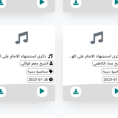
ذكرى استشهاد الامام علي الهادي "عليه السلام"
خ عماد الكاظمي
الشيخ جعفر الوائلي
رة دينية
محاضرة دينية
2023-01-26