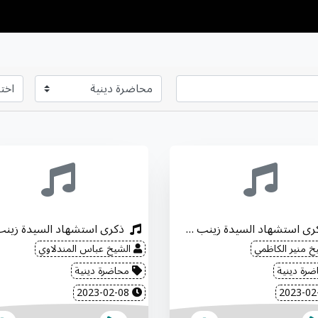
ذكرى استشهاد السيدة زينب "عليها السلام"
خ منير الكاظمي
الشيخ عباس المندلاوي
رة دينية
محاضرة دينية
2023-02-08