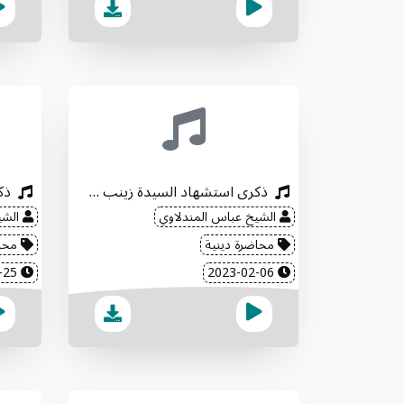
ذكرى استشهاد السيدة زينب "عليها السلام"
الشيخ عباس المندلاوي
الشي
محاضرة دينية
محاض
2023-01-25
2023-02-06