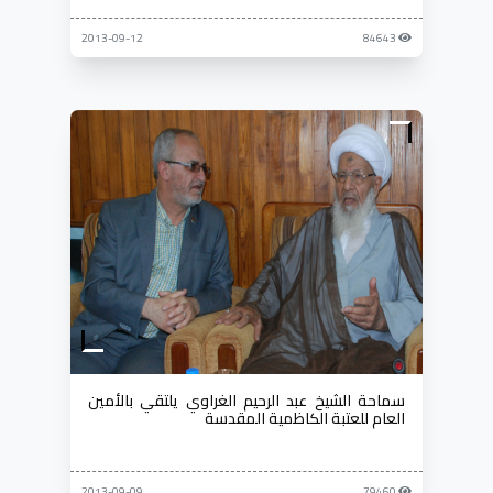
2013-09-12
84643
سماحة الشيخ عبد الرحيم الغراوي يلتقي بالأمين
العام للعتبة الكاظمية المقدسة
2013-09-09
79460