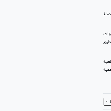
 خطط
رجات
طوير
عتبة
دمية
ة