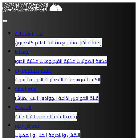
أخبار ونشاطات
إعلانات
أخبار
مشاريع
مقالات
اعلام كاظميون
الوسائط
مكتبة الصوتيات
مكتبة الفيديوهات
مكتبة الصور
المكتبة الالكترونية
الكتب
الموسوعات
الاصدارات الدورية
البحوث
إعلام العتبة
قناة الجوادين
اذاعة الجوادين
البث المباشر
الخدمات
زيارة بالانابة
المفقودات
الرحلات
معارض البيع
النقش والزخرفة
الحلي و الفضيات