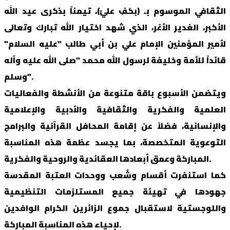
الثقافي الموسوم بـ (بكفِ عليّ)، تيمناً بذكرى عيد الله
الأكبر، الغدير الأغر، الذي شهد اختيار الله تبارك وتعالى
لأمير المؤمنين الإمام علي بن أبي طالب "عليه السلام"
قائداً للأمة وخليفة لرسول الله محمد "صلى الله عليه وآله
وسلم".
ويتضمن الأسبوع باقة متنوعة من الأنشطة والفعاليات
العلمية والفكرية والثقافية والأدبية والإعلامية
والإنسانية، فضلاً عن إقامة المحافل القرآنية والبرامج
التوعوية المتخصصة، بما يجسد عظمة هذه المناسبة
المباركة وعمق أبعادها العقائدية والروحية والفكرية.
كما استنفرت أقسام وشُعب ووحدات العتبة المقدسة
جهودها في تهيئة جميع المستلزمات التنظيمية
واللوجستية لاستقبال جموع الزائرين الكرام الوافدين
لإحياء هذه المناسبة المباركة.