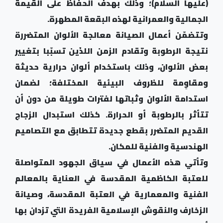
(عليها السلام)؛ وذلك بهدف الحفاظ على القيمة
الجمالية والعمرانية لهذه البقعة المطهرة.
وتتضمّن أعمال الصيانة معالجة الألوان المتضررة
نتيجة الرطوبة وتقادم الزمن اللذَين تسبّبا بتغيير
بعض الألوان، وذلك باستخدام ألوان حرارية حديثة
ومقاوِمة للظروف البيئية المختلفة؛ لضمان
استدامة الألوان وثباتها لفترات طويلة من دون أن
تتأثر بالرطوبة أو الحرارة. كذلك استبدال الزجاج
القديم المتضرر بقطع جديدة تتطابق مع التصاميم
الهندسية والفنية للمكان.
وتأتي هذه الأعمال في سياق الجهود المتواصلة
للعتبة الكاظمية المقدسة في العناية بالمعالم
الفنية والمعمارية في العتبة المقدسة، وصيانة
الزخارف والنقوش الإسلامية الفريدة التي تزدان بها