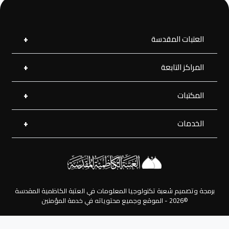
العتبات المقدسة
المراكز التابعة
العتبة العلوية المقدسة
العتبة الحسينية المقدسة
العتبة الرضوية المقدسة
المكتبات
مركز القرآن الكريم
العتبة العسكرية المقدسة
مركز إحياء التراث
العتبة العباسية المقدسة
الخدمات
المكتبة الإلكترونية
مركز جود الجوادين لللإغاثة
المكتبة الصوتية
زيارة بالإنابة
المكتبة الفديوية
المفقودات
المكتبة الصورية
الرحلات
برمجة وتصميم شعبة تكنولوجيا المعلومات في العتبة الكاظمية المقدسة
©2026 - الموقع وجميع محتوياته في خدمة المؤمنين