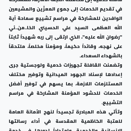
في تقديم الخدمات إلى جموع المعزّين والمشيعين
الوافدين للمشاركة في مراسم تشييع سماحة آية
الله العظمى السيد علي الحسيني الخا..من..ئي
"رضوان الله عليه"، الذي ارتقى إلى ربه شهيداً ثابتاً
على نهجه، وقائداً حكيماً، ومؤمناً مخلصاً، ملتحقاً
بالشهداء السعداء.
وتضمنت القافلة تجهيزات خدمية ولوجستية جرى
إعدادها لإسناد الجهود الميدانية وتوفير مختلف
المستلزمات اللازمة، بما يسهم في توفير أفضل
الخدمات للحشود المؤمنة المشاركة في مراسم
التشييع.
وتأتي هذه المبادرة تجسيداً لنهج الأمانة العامة
للعتبة الكاظمية المقدسة في أداء رسالتها
الإنسانية والخدمية، وامتداداً لدورها في خدمة