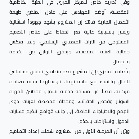
وفي تصريح خاص للمركز الخبري في العتبة الكاظمية
المقدسة، أوضح المهندس علي عادل المنذري طبيعة
الأعمال الجارية قائلاً: إن المشروع يشهد جهوداً استثنائية
ويسير بانسيابية عالية مع الحفاظ على عناصر التصميم
المستوحى من التراث المعماري الإسلامي، وبما يعكس
جمالية العتبة المقدسة، ويحقق التوازن بين الخدمة
والجمال.
وأضاف المنذري: إن المشروع يضم منطقتي تفتيش مستقلتين
للرجال والنساء مع ملحقاتهما، تتوسطهما بوابة مغادرة
مركزية، فضلاً عن مساحة خدمية تشمل: محطتين لأجهزة
السونار وفحص الحقائب، ومحطة مخصصة لعربات ذوي
الهمم والاحتياجات الخاصة، إلى جانب قواطع تنظيم مسارات
الدخول واستراحات بالخَدَم.
وبيّن أن المرحلة الأولى من المشروع شملت إعداد التصاميم