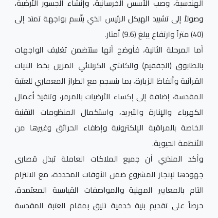
الهندسية، وصب الأسس الخرسانية، وإنشاء الجسور الأرضية،
وصولاً إلى تشييد الهيكل الرئيس الذي يتّسم بواجهة تمتد إلى
(40) متراً وارتفاع يبلغ (9.6) أمتار.
أما المرحلة الثانية، فأوضح أنها ستتضمن تغليف الواجهات
بالطابوق (الجفقيم) والكاشي الكربلائي المزين بخط الآيات
القرآنية وألفاظ الزيارة، بما ينسجم مع الطراز المعماري للعتبة
المقدسة، إضافة إلى إكساء الأرضيات بالمرمر، وتنفيذ أعمال
الكهرباء والإنارة والتبريد، واستكمال المنظومات التقنية
الخاصة بالمراقبة الإلكترونية وإطفاء الحرائق وغيرها من
الأنظمة الحيوية.
وأكد المنذري أن جميع الملاكات العاملة تبذل قصارى
جهودها لإنجاز المشروع ضمن الأوقات المحددة، مع الالتزام
التام بالمعايير المهنية والمواصفات القياسية المعتمدة،
حرصاً على تقديم بنية خدمية تليق بمقام العتبة المقدسة