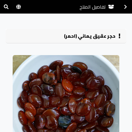
تفاصيل المنتج
حجر عقيق يماني (احمر)