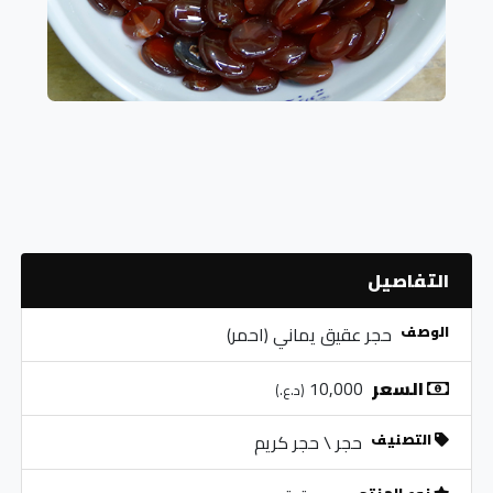
التفاصيل
الوصف
حجر عقيق يماني (احمر)
السعر
10,000
(د.ع.)
التصنيف
حجر \ حجر كريم