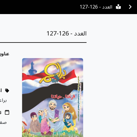
العدد - 126-127
العدد - 126-127
عناوي
ا
براع
ت
صف