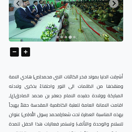
أشرقت الدنيا بمولد فخر الكائنات النبي محمد(ص) هادي الامة
ومنقذها من الظلمات الى النور واحتفاءً بذكرى ولادته
المباركة وولادة حفيده الامام جعفر بن محمد الصادق(ع),
اقامت الامانة العامة للعتبة الكاظمية المقدسة حفلاً بهيجاً
بهذه المناسبة العطرة تحت شعار(محمد رسول الله(ص) عنوان
للسلام والوحدة والتألف) وتستمر فعاليات هذا الحفل للمدة