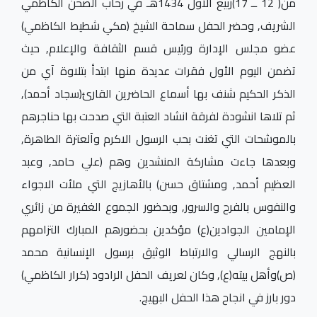
من( 12 ــ 17)ربيع الأول 1434هـ في رحاب الصحن الكاظمي
الشريف, وحضر الحفل سماحة الشيخ (مكي شطيط الكاظمي)
عضو مجلس الإدارة ورئيس قسم الثقافة والإعلام, حيث
تضمن اليوم الأول فقرات عديدة منها ابتدأ بتلاوة آي من
الذكر الحكيم شنف بها أسماع الحاضرين القارئ(سجاد أحمد),
ثم تلاها انشودة لفرقة انشاد العتبة التي صدحت بها حناجرهم
بالموشحات التي تغنت بحب الرسول الاكرم وآلعترة الطاهرة,
وبعدها جاءت مشاركة المنشدين وهم (علي حامد, وعبد
العظيم أحمد, ومشتاق حسن) بالأهازيج التي ملأت الاجواء
والنفوس بالفرح والسرور, وبحضور الجموع الغفيرة من زائري
الإمامين الجوادين(ع) مؤكدين بحضورهم المبارك التزامهم
بالنهج الرسالي والارتباط الوثيق برسول الإنسانية محمد
(ص)وأهل بيته(ع), وكان لعريف الحفل الرادود (كرار الكاظمي)
دور بارز في انجاح هذا الحفل البهيج.