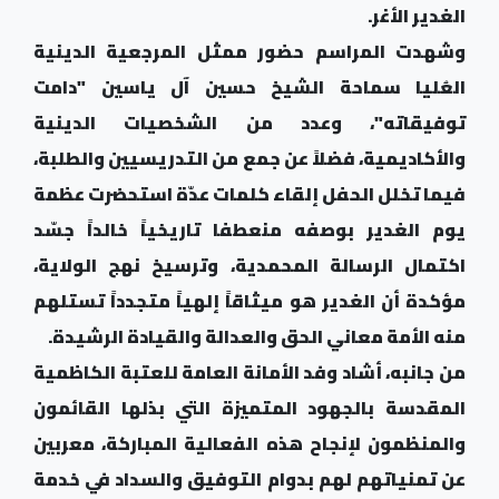
الغدير الأغر.
وشهدت المراسم حضور ممثل المرجعية الدينية
العُليا سماحة الشيخ حسين آل ياسين "دامت
توفيقاته"، وعدد من الشخصيات الدينية
والأكاديمية، فضلاً عن جمع من التدريسيين والطلبة،
فيما تخلل الحفل إلقاء كلمات عدّة استحضرت عظمة
يوم الغدير بوصفه منعطفا تاريخياً خالداً جسّد
اكتمال الرسالة المحمدية، وترسيخ نهج الولاية،
مؤكدة أن الغدير هو ميثاقاً إلهياً متجدداً تستلهم
منه الأمة معاني الحق والعدالة والقيادة الرشيدة.
من جانبه، أشاد وفد الأمانة العامة للعتبة الكاظمية
المقدسة بالجهود المتميزة التي بذلها القائمون
والمنظمون لإنجاح هذه الفعالية المباركة، معربين
عن تمنياتهم لهم بدوام التوفيق والسداد في خدمة