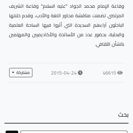
شعار: ((العلماء باقون ما بقي الدهر)) للمدة 4-5 رجب
1436ﮬ الموافق 23 - 2015/4/24، وشهدت قاعة الإمام
موسى الكاظم "عليه السلام" محور العقيدة والفلسفة،
وقاعة الإمام محمد الجواد "عليه السلام" وقاعة الشريف
المرتضى تضمنت مناقشة محاور اللغة والأدب، وقدم خلالها
الباحثون آراءهم السديدة التي أثروا فيها الساحة العلمية
والبحثية، بحضور عدد من الأساتذة والأكاديميين والمهتمين
بالشأن الثقافي.
2015-04-24
46615
مشاركة