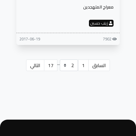
معراج المتهجدين
زينب حسين
2017-06-19
7902
...
السابق
1
17
التالي