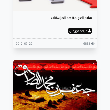
سلاح العولمة ضد المراهقات
ميادة قهرمان
2017-07-22
6832