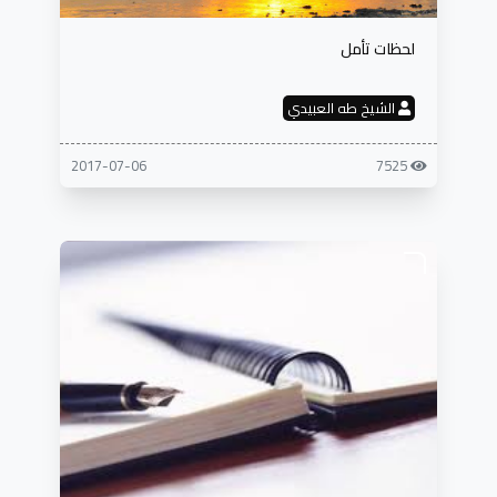
لحظات تأمل
الشيخ طه العبيدي
2017-07-06
7525