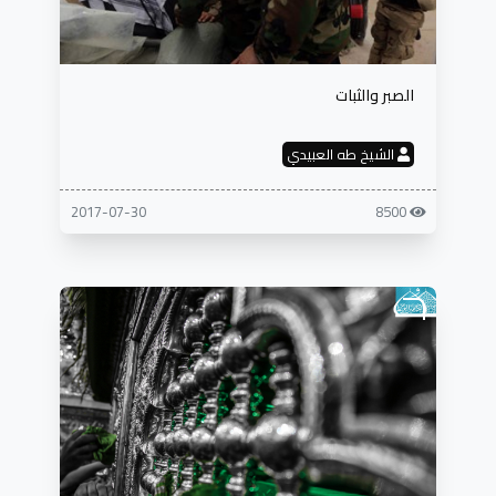
الصبر والثبات
الشيخ طه العبيدي
2017-07-30
8500